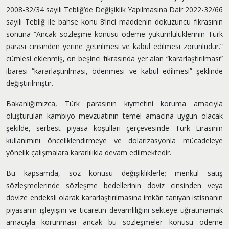
2008-32/34 sayılı Tebliğ’de Değişiklik Yapılmasına Dair 2022-32/66
sayılı Tebliğ ile bahse konu 8’inci maddenin dokuzuncu fıkrasının
sonuna “Ancak sözleşme konusu ödeme yükümlülüklerinin Türk
parası cinsinden yerine getirilmesi ve kabul edilmesi zorunludur.”
cümlesi eklenmiş, on beşinci fıkrasında yer alan “kararlaştırılması”
ibaresi “kararlaştırılması, ödenmesi ve kabul edilmesi” şeklinde
değiştirilmiştir.
Bakanlığımızca, Türk parasının kıymetini koruma amacıyla
oluşturulan kambiyo mevzuatının temel amacına uygun olacak
şekilde, serbest piyasa koşulları çerçevesinde Türk Lirasının
kullanımını önceliklendirmeye ve dolarizasyonla mücadeleye
yönelik çalışmalara kararlılıkla devam edilmektedir.
Bu kapsamda, söz konusu değişikliklerle; menkul satış
sözleşmelerinde sözleşme bedellerinin döviz cinsinden veya
dövize endeksli olarak kararlaştırılmasına imkân tanıyan istisnanın
piyasanın işleyişini ve ticaretin devamlılığını sekteye uğratmamak
amacıyla korunması ancak bu sözleşmeler konusu ödeme