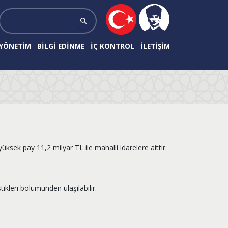
 YÖNETIM
BILGI EDINME
İÇ KONTROL
İLETIŞIM
ksek pay 11,2 milyar TL ile mahalli idarelere aittir.
ikleri bölümünden ulaşılabilir.