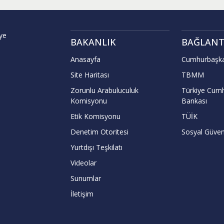
ye
BAKANLIK
BAĞLANT
Anasayfa
Cumhurbaşka
Site Haritası
TBMM
Zorunlu Arabuluculuk
Türkiye Cumh
Komisyonu
Bankası
Etik Komisyonu
TÜİK
Denetim Otoritesi
Sosyal Güven
Yurtdışı Teşkilatı
Videolar
Sunumlar
İletişim