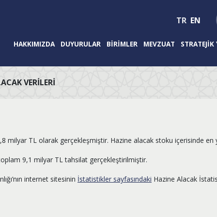
TR
EN
HAKKIMIZDA
DUYURULAR
BIRIMLER
MEVZUAT
STRATEJIK
LACAK VERILERI
,8 milyar TL olarak gerçekleşmiştir. Hazine alacak stoku içerisinde en yü
oplam 9,1 milyar TL tahsilat gerçekleştirilmiştir.
lığı’nın internet sitesinin
İstatistikler sayfasındaki
Hazine Alacak İstatist