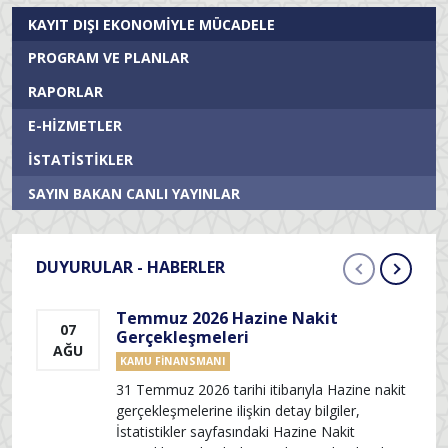
KAYIT DIŞI EKONOMIYLE MÜCADELE
PROGRAM VE PLANLAR
RAPORLAR
E-HIZMETLER
İSTATISTIKLER
SAYIN BAKAN CANLI YAYINLAR
DUYURULAR - HABERLER
Temmuz 2026 Hazine Nakit
07
0
Gerçekleşmeleri
AĞU
A
KAMU FINANSMANI
31 Temmuz 2026 tarihi itibarıyla Hazine nakit
gerçekleşmelerine ilişkin detay bilgiler,
İstatistikler sayfasındaki Hazine Nakit