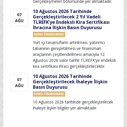
Gerçekleşmeleri bölümünde yer almaktadır.
10 Ağustos 2026 Tarihinde
07
Gerçekleştirilecek 2 Yıl Vadeli
AĞU
TLREFK’ye Endeksli Kira Sertifikası
İhracına İlişkin Basın Duyurusu
KAMU FINANSMANI
Yurt içi tasarrufların artırılması, yatırımcı
tabanının genişletilmesi ve finansman
araçlarının çeşitlendirilmesi amacıyla 12
3
Ağustos 2026 valör tarihli TLREFK’ye endeksli
T
kira sertifikası ihracı gerçekleştirilecektir.
10 Ağustos 2026 Tarihinde
07
Gerçekleştirilecek İhaleye İlişkin
AĞU
Basın Duyurusu
KAMU FINANSMANI
10 Ağustos 2026 tarihinde gerçekleştirilecek
ihaleye ilişkin bilgiler yer almaktadır.
3
T